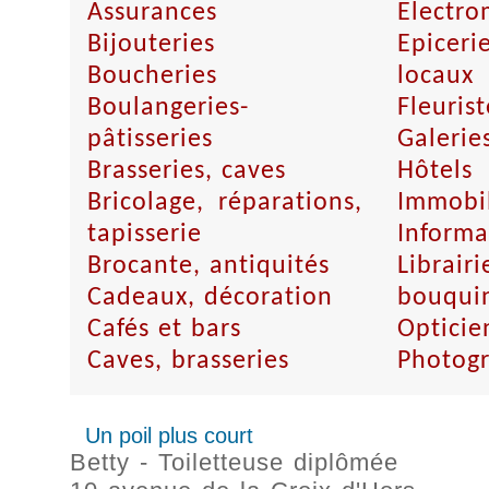
Assurances
Electro
Bijouteries
Epicer
Boucheries
locaux
Boulangeries-
Fleurist
pâtisseries
Galerie
Brasseries, caves
Hôtels
Bricolage, réparations,
Immobil
tapisserie
Informa
Brocante, antiquités
Librairi
Cadeaux, décoration
bouquin
Cafés et bars
Opticie
Caves, brasseries
Photog
Un poil plus court
Betty - Toiletteuse diplômée