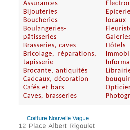
Assurances
Electro
Bijouteries
Epicer
Boucheries
locaux
Boulangeries-
Fleurist
pâtisseries
Galerie
Brasseries, caves
Hôtels
Bricolage, réparations,
Immobil
tapisserie
Informa
Brocante, antiquités
Librairi
Cadeaux, décoration
bouquin
Cafés et bars
Opticie
Caves, brasseries
Photog
Coiffure Nouvelle Vague
12 Place Albert Rigoulet