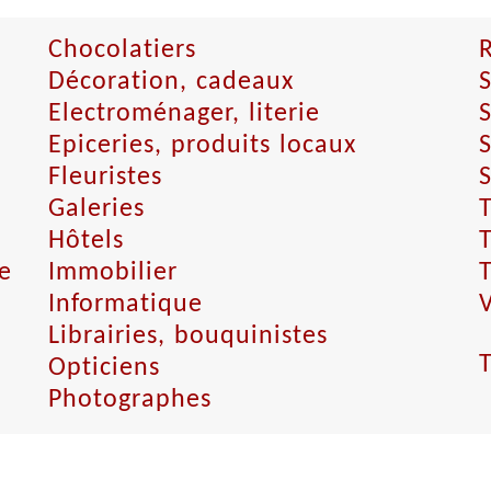
Chocolatiers
Décoration, cadeaux
S
Electroménager, literie
S
Epiceries, produits locaux
S
Fleuristes
S
Galeries
Hôtels
e
Immobilier
T
Informatique
Librairies, bouquinistes
Opticiens
Photographes