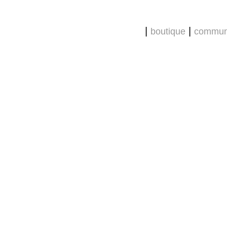
|
|
boutique
commun