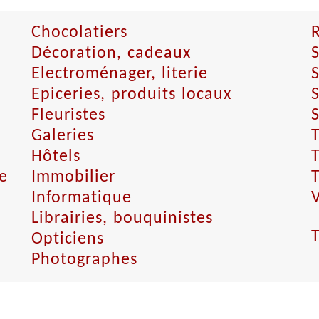
Chocolatiers
Décoration, cadeaux
S
Electroménager, literie
S
Epiceries, produits locaux
S
Fleuristes
S
Galeries
Hôtels
e
Immobilier
T
Informatique
Librairies, bouquinistes
Opticiens
Photographes